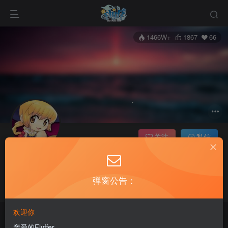
1466W+
1867
66
关注
私信
AiYuFlyff
管理员
弹窗公告：
老飞飞爱好者，致力于分享和发展老飞飞，怀念最原始的飞飞。
欢迎你
Wish my smile clear off the sky, of all days.
老飞飞公益网全新改版：新年新开始
亲爱的Flyffer