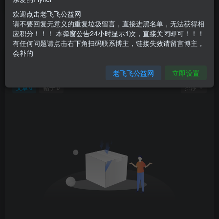
微笑可以晴朗所有的天
欢迎点击老飞飞公益网
不要回复无意义重复评论，否则直接进黑名单
请不要回复无意义的重复垃圾留言，直接进黑名单，无法获得相
老飞飞公益网全新改版：新年新开始
应积分！！！ 本弹窗公告24小时显示1次，直接关闭即可！！！
有任何问题请点击右下角扫码联系博主，链接失效请留言博主，
不要回复无意义重复评论，否则直接进黑名单
会补的
文章
104
收藏
0
评论
445
版块
0
帖子
0
粉丝
66
老飞飞公益网
立即设置
文章
帖子
排序
0
0