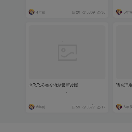
4年前
5年
20
6369
30
老飞飞公益交流站最新改版
请合理
6年前
6年
59
8577
17