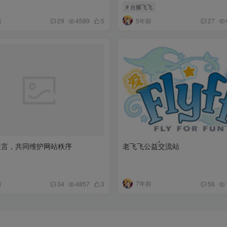
# 台服飞飞
前
5年前
29
4589
5
27
发言，共同维护网站秩序
老飞飞公益交流站
前
7年前
34
4857
3
56