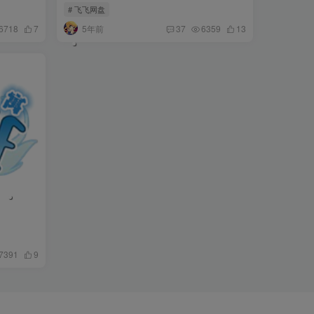
# 飞飞网盘
5年前
6718
7
37
6359
13
7391
9