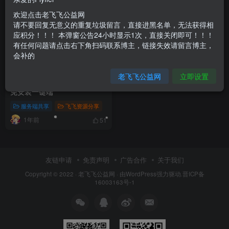
欢迎点击老飞飞公益网
请不要回复无意义的重复垃圾留言，直接进黑名单，无法获得相
应积分！！！ 本弹窗公告24小时显示1次，直接关闭即可！！！
有任何问题请点击右下角扫码联系博主，链接失效请留言博主，
会补的
老飞飞公益网
立即设置
老飞飞塔罗牌108级免虚拟机
免安装一键端
服务端共享
飞飞资源分享
1年前
51
友链申请
免责声明
广告合作
关于我们
Copyright © 2022 ·
老飞飞公益网
· 由
WordPress
强力驱动.
晋ICP备
16003163号-1