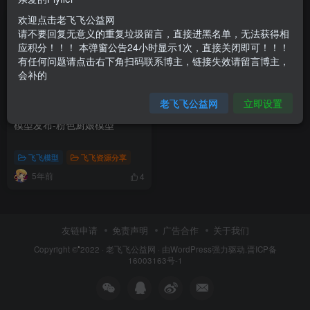
欢迎点击老飞飞公益网
请不要回复无意义的重复垃圾留言，直接进黑名单，无法获得相
应积分！！！ 本弹窗公告24小时显示1次，直接关闭即可！！！
有任何问题请点击右下角扫码联系博主，链接失效请留言博主，
会补的
老飞飞公益网
立即设置
模型发布-粉色厨娘模型
飞飞模型
飞飞资源分享
5年前
4
友链申请
免责声明
广告合作
关于我们
Copyright © 2022 ·
老飞飞公益网
· 由
WordPress
强力驱动.
晋ICP备
16003163号-1