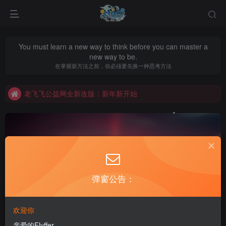
You must learn a new way to think before you can master a
new way to be.
老飞飞公益网全新改版：新年新开始
在掌握新方法之前，你必须要先换一种思考方法
不要回复无意义重复评论，否则直接进黑名单
老飞飞公益网全新改版：新年新开始
不要回复无意义重复评论，否则直接进黑名单
弹窗公告：
粉色厨娘
共1篇
欢迎你
亲爱的Flyffer
排序
更新
浏览
点赞
评论