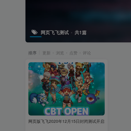
网页飞飞测试
共1篇
排序
更新
浏览
点赞
评论
网页版飞飞2020年12月15日封闭测试开启