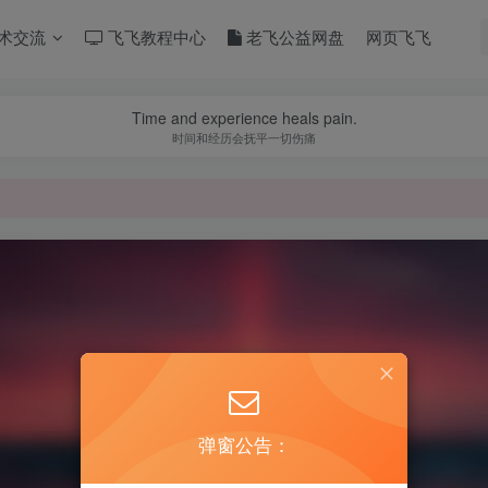
术交流
飞飞教程中心
老飞公益网盘
网页飞飞
Time and experience heals pain.
时间和经历会抚平一切伤痛
弹窗公告：