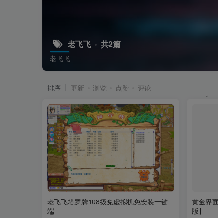
老飞飞
共2篇
老飞飞
排序
更新
浏览
点赞
评论
老飞飞塔罗牌108级免虚拟机免安装一键
黄金界面
端
版】