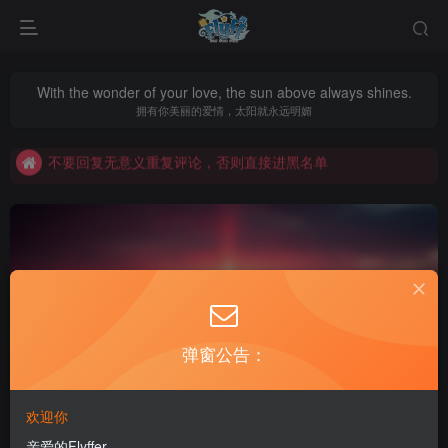
With the wonder of your love, the sun above always shines.
拥有你美丽的爱情，太阳就永远明媚
老飞飞公益网全新改版：新年新开始
不要回复无意义重复评论，否则直接进黑名单
老飞飞公益网全新改版：新年新开始
不要回复无意义重复评论，否则直接进黑名单
弹窗公告：
飞飞v17一键端
共1篇
欢迎你
排序
更新
浏览
点赞
评论
亲爱的Flyffer