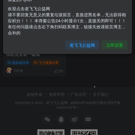
欢迎点击老飞飞公益网
请不要回复无意义的重复垃圾留言，直接进黑名单，无法获得相
应积分！！！ 本弹窗公告24小时显示1次，直接关闭即可！！！
有任何问题请点击右下角扫码联系博主，链接失效请留言博主，
会补的
老飞飞公益网
立即设置
飞飞V17转生【99999】免虚
拟机免安装一键端
服务端共享
飞飞资源分享
3年前
29
友链申请
免责声明
广告合作
关于我们
Copyright © 2022 ·
老飞飞公益网
· 由
WordPress
强力驱动.
晋ICP备
16003163号-1