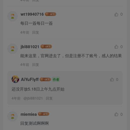
wt19940716
0
每日一簽每日一簽
4年前
回复
jbl881021
0
能来这里，官网进去了，但是注册不了账号，感人的结果
4年前
回复
AiYuFlyff
0
作者
还没开放5.18日上午九点开始
4年前
@
jbl881021
回复
miemiea
0
回复测试啊啊啊