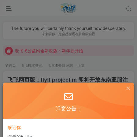
The future you will certainly thank yourself now desperately.
老飞飞公益网全新改版：新年新开始
未来的你一定会感谢现在拼命的自己
不要回复无意义重复评论，否则直接进黑名单
老飞飞公益网全新改版：新年新开始
不要回复无意义重复评论，否则直接进黑名单
首页
飞飞技术交流
飞飞服务器评测
正文
飞飞网页版：flyff project m 即将开放东南亚服注
册
AiYuFlyff
关注
私信
4年前更新
弹窗公告：
47
1.6W+
1
欢迎你
亲爱的Flyffer