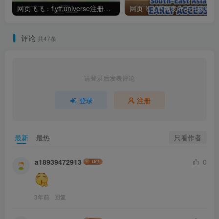
网页飞飞：flyff.universe注册教程及测评
网页
评论
共47条
请登录后发表评论
登录
注册
只看作者
最新
最热
a18939472913
0
3年前
回复