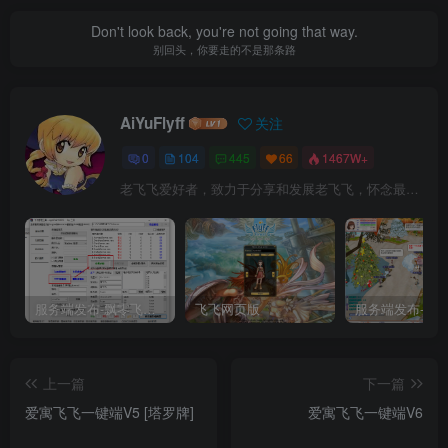
Don't look back, you're not going that way.
别回头，你要走的不是那条路
AiYuFlyff
关注
0
104
445
66
1467W+
老飞飞爱好者，致力于分享和发展老飞飞，怀念最原始的飞飞。
服务端发布-飘零飞飞V19单机一键端
飞飞网页版
上一篇
下一篇
爱寓飞飞一键端V5
[塔罗牌]
爱寓飞飞一键端V6