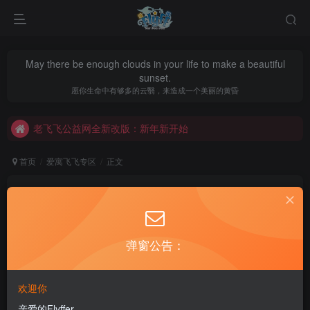
May there be enough clouds in your life to make a beautiful
sunset.
老飞飞公益网全新改版：新年新开始
愿你生命中有够多的云翳，来造成一个美丽的黄昏
不要回复无意义重复评论，否则直接进黑名单
老飞飞公益网全新改版：新年新开始
不要回复无意义重复评论，否则直接进黑名单
首页
爱寓飞飞专区
正文
飞飞网页版简单教程
AiYuFlyff
关注
私信
7年前更新
弹窗公告：
37
2.4W+
12
上次发过一个国外开发的网页版的飞飞，发现很多人不会
欢迎你
弄，下面简单的说下教程
亲爱的Flyffer