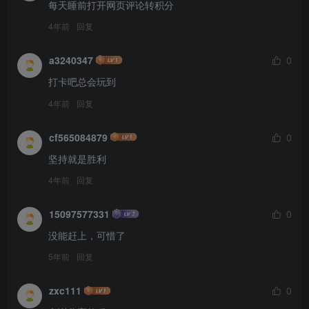
每天睡前打开网页评论转积分
4年前
回复
a3240347
0
打卡吧总会玩到
4年前
回复
cf565084879
0
坚持就是胜利
4年前
回复
15097577331
0
没能赶上，可惜了
5年前
回复
zxc111
0