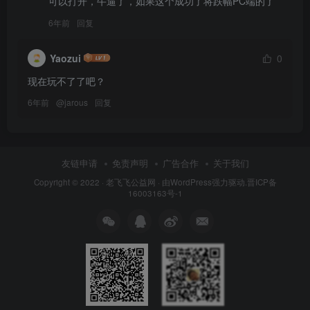
可以打开，牛逼了，如果这个成功了将跌幅PC端的了
6年前
回复
Yaozui
0
现在玩不了了吧？
6年前
@
jarous
回复
友链申请
免责声明
广告合作
关于我们
Copyright © 2022 ·
老飞飞公益网
· 由
WordPress
强力驱动.
晋ICP备
16003163号-1