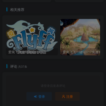
相关推荐
爱寓飞飞专用虚拟机
爱寓飞飞
评论
共37条
请登录后发表评论
登录
注册