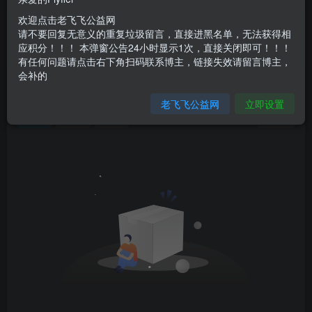
不要回复无意义重复评论，否则直接进黑名单
欢迎点击老飞飞公益网
请不要回复无意义的重复垃圾留言，直接进黑名单，无法获得相
老飞飞公益网全新改版：新年新开始
应积分！！！ 本弹窗公告24小时显示1次，直接关闭即可！！！
有任何问题请点击右下角扫码联系博主，链接失效请留言博主，
不要回复无意义重复评论，否则直接进黑名单
会补的
文章
0
收藏
0
评论
1
版块
0
帖子
0
粉丝
0
老飞飞公益网
立即设置
创建
管理
关注
排序
0
0
0