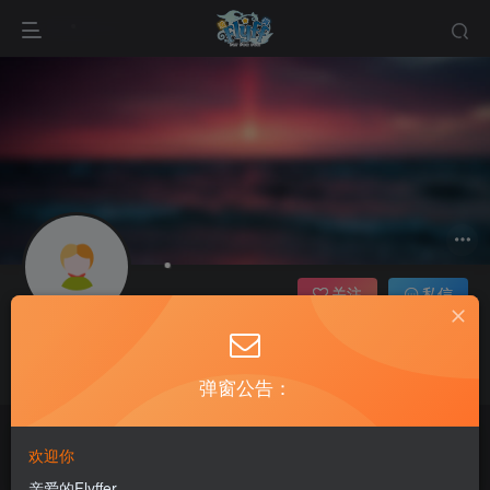
关注
私信
y825917620
这家伙很懒，什么都没有写...
弹窗公告：
You can't wait forever. Do something and make it happen.
老飞飞公益网全新改版：新年新开始
欢迎你
你不可能永远等下去，去做点儿什么，让一切成真
亲爱的Flyffer