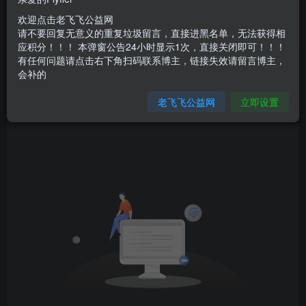
不要回复无意义重复评论，否则直接进黑名单
欢迎点击老飞飞公益网
老飞飞公益网全新改版：新年新开始
请不要回复无意义的重复垃圾留言，直接进黑名单，无法获得相
应积分！！！ 本弹窗公告24小时显示1次，直接关闭即可！！！
不要回复无意义重复评论，否则直接进黑名单
有任何问题请点击右下角扫码联系博主，链接失效请留言博主，
文章
0
收藏
2
评论
35
版块
0
帖子
0
粉丝
0
会补的
老飞飞公益网
立即设置
发布
排序
0