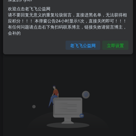
不要回复无意义重复评论，否则直接进黑名单
欢迎点击老飞飞公益网
老飞飞公益网全新改版：新年新开始
请不要回复无意义的重复垃圾留言，直接进黑名单，无法获得相
应积分！！！ 本弹窗公告24小时显示1次，直接关闭即可！！！
不要回复无意义重复评论，否则直接进黑名单
有任何问题请点击右下角扫码联系博主，链接失效请留言博主，
文章
0
收藏
0
评论
4
版块
0
帖子
0
粉丝
0
会补的
老飞飞公益网
立即设置
发布
排序
0