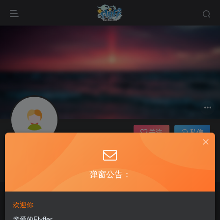
关注
私信
kyile
这家伙很懒，什么都没有写...
弹窗公告：
anything that adds laughter and joy to your life.
老飞飞公益网全新改版：新年新开始
欢迎你
不要延迟任何可以给你的生活带来欢笑与快乐的事情
亲爱的Flyffer