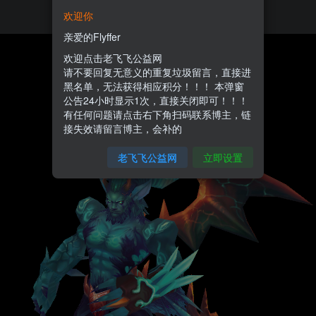
欢迎你
亲爱的Flyffer
欢迎点击老飞飞公益网
请不要回复无意义的重复垃圾留言，直接进
黑名单，无法获得相应积分！！！ 本弹窗
公告24小时显示1次，直接关闭即可！！！
有任何问题请点击右下角扫码联系博主，链
接失效请留言博主，会补的
老飞飞公益网
立即设置