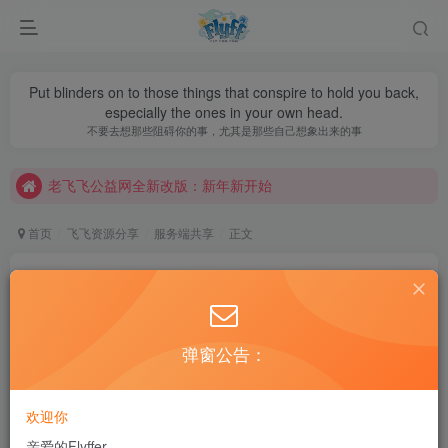
Put blinders on to those things that conspire to hold you back,
especially the ones in your own head.
老飞飞公益网全新改版：新年新开始
不要去想那些阻碍你的事，尤其是那些自己想象出来的事
不要回复无意义重复评论，否则直接进黑名单
老飞飞公益网全新改版：新年新开始
不要回复无意义重复评论，否则直接进黑名单
首页
飞飞资源分享
服务端共享
正文
爱寓飞飞免虚拟机免安装一键端【v19转生端】
AiYuFlyff
关注
私信
5年前更新
弹窗公告：
462
2.3W+
42
2021.05.11日更新：暂时取消共享
欢迎你
亲爱的Flyffer