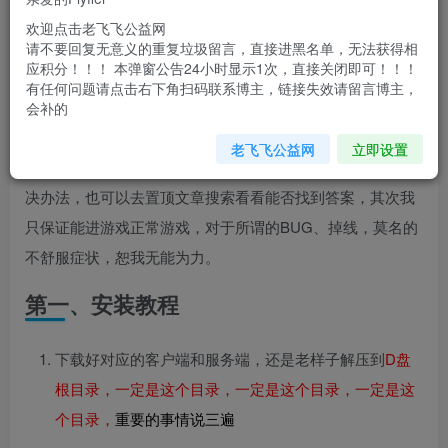
今天来分享一款v19的转生端，废话少说，直接开干
欢迎点击老飞飞公益网
特别声明：
请不要回复无意义的重复垃圾留言，直接进黑名单，无法获得相
应积分！！！ 本弹窗公告24小时显示1次，直接关闭即可！！！
有任何问题请点击右下角扫码联系博主，链接失效请留言博主，
在写此文之前，特别声明一下：我所发布的一键端，都是自
会补的
己经过测试百分百可以进游戏的，但是因为个体电脑差异原
老飞飞公益网
立即设置
因造成无法进去，无法成功启动的，请先分析原因，找到解
决办法，也可以去置顶文章搜索看看能否找到答案，其次我
只保证能进游戏正常游戏，对于所谓的BUG、掉线，莫名的
不舒服症状，恕我无能为力。
第一、安装教程
下载好对应的客户端和服务端，还是老样子解压到
D盘
根目录，一定是这个目录，一定是这个目录，一定是这
个目录，
重要的事情说三遍