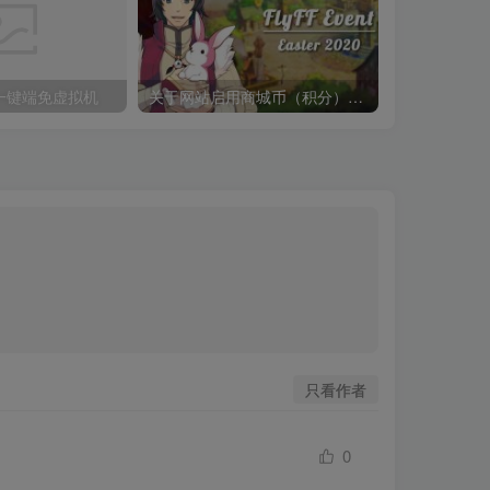
一键端免虚拟机
关于网站启用商城币（积分）的说明【2022.3.20更新】
天空飞飞一
只看作者
0