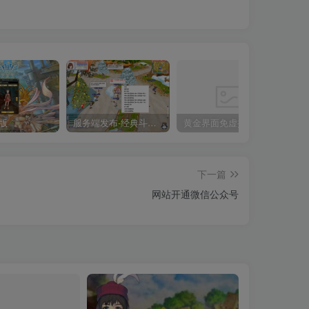
版
服务端发布-经典斗兽飞飞V17一键端
黄金界面免虚拟机免安装一键端【V19新版】
爱
下一篇
网站开通微信公众号