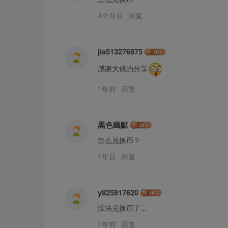
4个月前
回复
jia513276875
感谢大佬的分享
1年前
回复
黑色幽默
怎么兑换币？
1年前
回复
y825917620
没法兑换币了...
1年前
回复