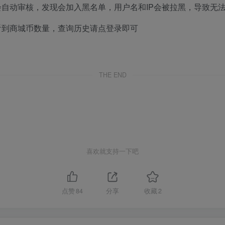
自动审核，发现会加入黑名单，用户名和IP会被拉黑，导致无
看到商城币数量，查询历史请点登录即可
THE END
喜欢就支持一下吧
点赞
84
分享
收藏
2