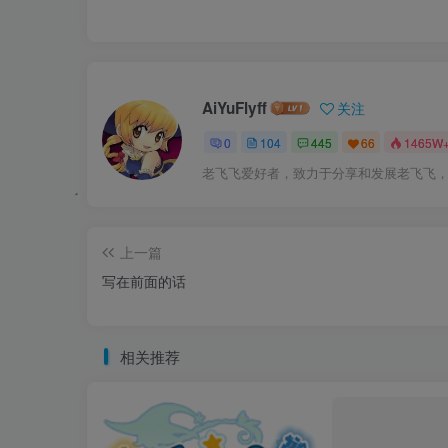
AiYuFlyff
关注
0
104
445
66
1465W
老飞飞爱好者，致力于分享和发展老飞飞
上一篇
写在前面的话
相关推荐