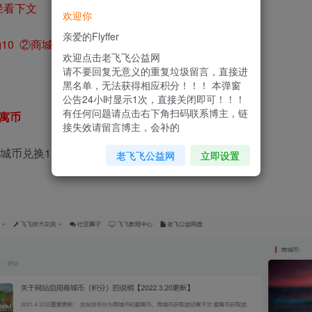
径看下文
欢迎你
亲爱的Flyffer
10 ②商城币1比10兑换
欢迎点击老飞飞公益网
请不要回复无意义的重复垃圾留言，直接进
黑名单，无法获得相应积分！！！ 本弹窗
公告24小时显示1次，直接关闭即可！！！
有任何问题请点击右下角扫码联系博主，链
寓币
接失效请留言博主，会补的
商城币兑换1爱寓币
老飞飞公益网
立即设置