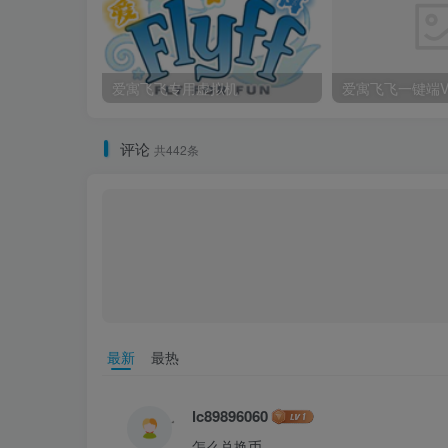
爱寓飞飞专用虚拟机
评论
共442条
最新
最热
lc89896060
怎么兑换币