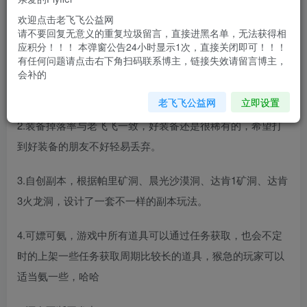
节奏的服玩多了，腻了，想慢点，一直找不到合适的服。干
欢迎点击老飞飞公益网
请不要回复无意义的重复垃圾留言，直接进黑名单，无法获得相
脆自己开一个算了。
应积分！！！ 本弹窗公告24小时显示1次，直接关闭即可！！！
有任何问题请点击右下角扫码联系博主，链接失效请留言博主，
1.本服主打高度还原，升级方式可以通过打怪、做NPC任
会补的
务、魔法任务，12骑士任务等升级。
老飞飞公益网
立即设置
2.装备掉落率与老飞飞一致，好装备还是很稀有的，希望打
到好装备的朋友不好轻易丢弃。
3.自创副本，根据帕里矿洞、晨光沙漠洞、达肯1矿洞、达肯
3火龙洞，设计了一套不一样的副本玩法。
4.可嫖可氨，游戏中所有道具可以通过任务获取，也会不定
时的上架一些任务获取周期比较长的道具，猴急的玩家可以
适当氨一些，哈哈