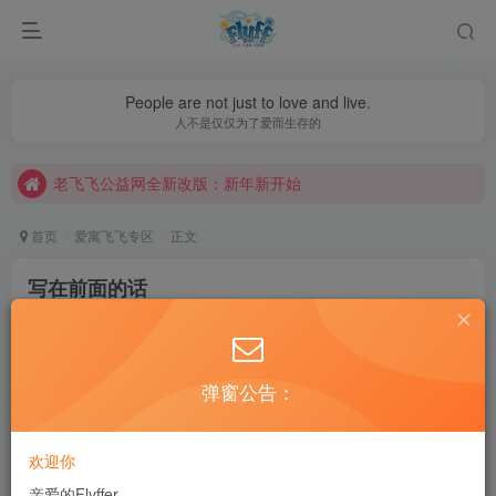
People are not just to love and live.
老飞飞公益网全新改版：新年新开始
人不是仅仅为了爱而生存的
不要回复无意义重复评论，否则直接进黑名单
老飞飞公益网全新改版：新年新开始
不要回复无意义重复评论，否则直接进黑名单
首页
爱寓飞飞专区
正文
写在前面的话
aa351804
关注
私信
6年前更新
35
5961
4
弹窗公告：
06年第一次接触飞飞游戏到现在十多年了，参加工作后，也
陆陆续续玩过不少私服，基本上都是快节奏的，升级快，做
欢迎你
装备快，激情消失的也快。也许跟现在玩家的心态有关。快
亲爱的Flyffer