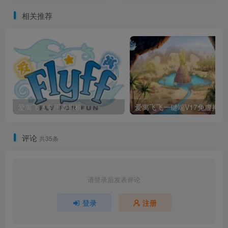
相关推荐
爱寓飞飞专用虚拟机
爱寓飞飞
评论
共35条
请登录后发表评论
登录
注册