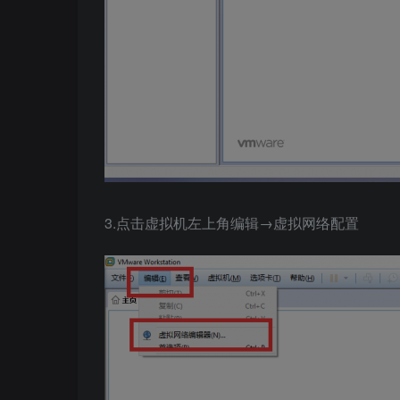
3.点击虚拟机左上角编辑→虚拟网络配置