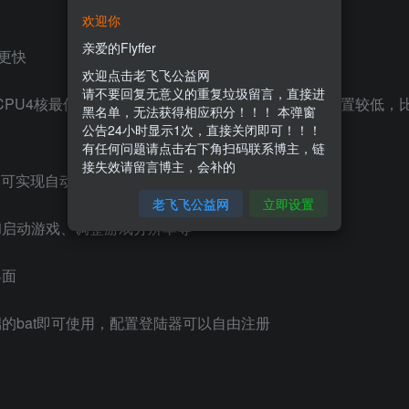
欢迎你
亲爱的Flyffer
度更快
欢迎点击老飞飞公益网
请不要回复无意义的重复垃圾留言，直接进
2G，CPU4核最佳，电脑配置高的可以在增加，如果电脑配置较低
黑名单，无法获得相应积分！！！ 本弹窗
公告24小时显示1次，直接关闭即可！！！
有任何问题请点击右下角扫码联系博主，链
接失效请留言博主，会补的
可实现自动设置ip
老飞飞公益网
立即设置
和启动游戏、调整游戏分辨率等
界面
的bat即可使用，配置登陆器可以自由注册