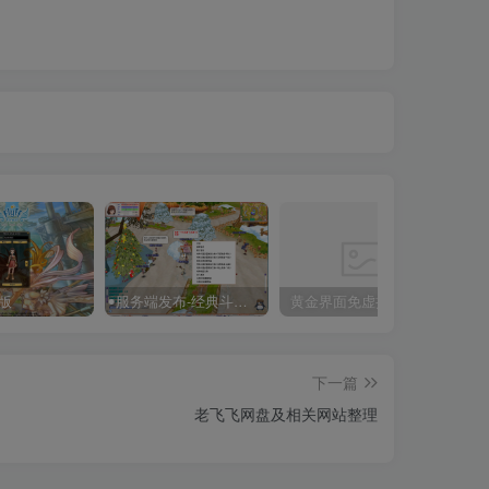
版
服务端发布-经典斗兽飞飞V17一键端
黄金界面免虚拟机免安装一键端【V19新版】
爱
下一篇
老飞飞网盘及相关网站整理