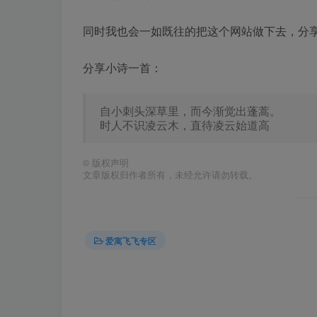
同时我也会一如既往的把这个网站做下去，分
分享小诗一首：
自小刺头深草里，而今渐觉出蓬蒿。
时人不识凌云木，直待凌云始道高
©
版权声明
文章版权归作者所有，未经允许请勿转载。
爱寓飞飞专区