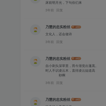
床前明月光，下句你们来
3年前
回复
乃慧的忠实粉丝
文化人，还会做诗
3年前
回复
乃慧的忠实粉丝
自小刺头深草里，而今渐觉出蓬蒿。

时人不识凌云木，直待凌云始道高 

              秒啊
3年前
回复
乃慧的忠实粉丝