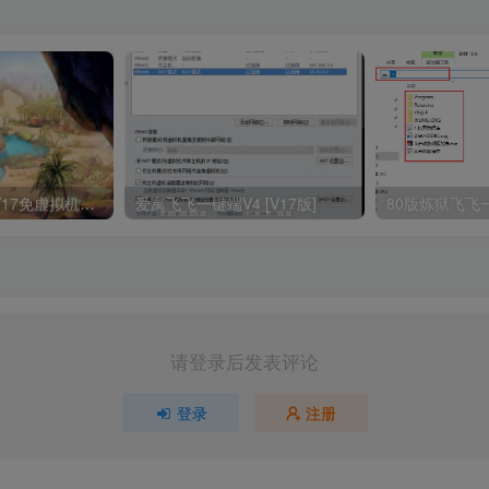
爱寓飞飞一键端V17免虚拟机免安装
爱寓飞飞一键端V4
[V17版]
80版炼狱飞飞
请登录后发表评论
登录
注册