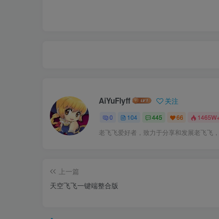
AiYuFlyff
关注
0
104
445
66
1465W
老飞飞爱好者，致力于分享和发展老飞飞
上一篇
天空飞飞一键端整合版