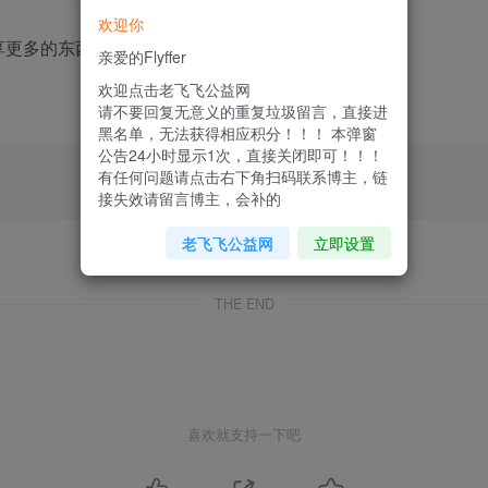
欢迎你
享更多的东西给大家，一起学习，共同进步
亲爱的Flyffer
欢迎点击老飞飞公益网
请不要回复无意义的重复垃圾留言，直接进
黑名单，无法获得相应积分！！！ 本弹窗
公告24小时显示1次，直接关闭即可！！！
有任何问题请点击右下角扫码联系博主，链
接失效请留言博主，会补的
老飞飞公益网
立即设置
THE END
喜欢就支持一下吧